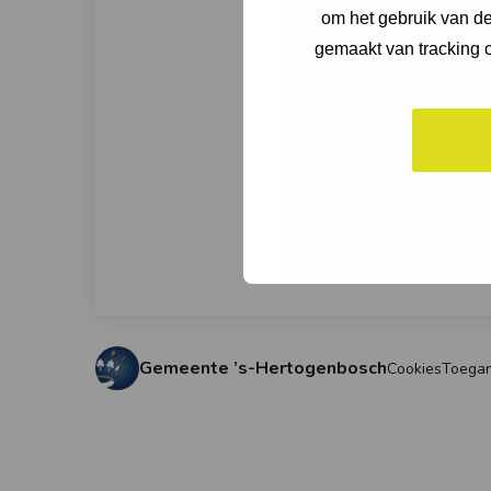
over sc
om het gebruik van de
kunt bi
gemaakt van tracking c
eerlijk
vertro
manier
Gemeente ’s-Hertogenbosch
Cookies
Toegan