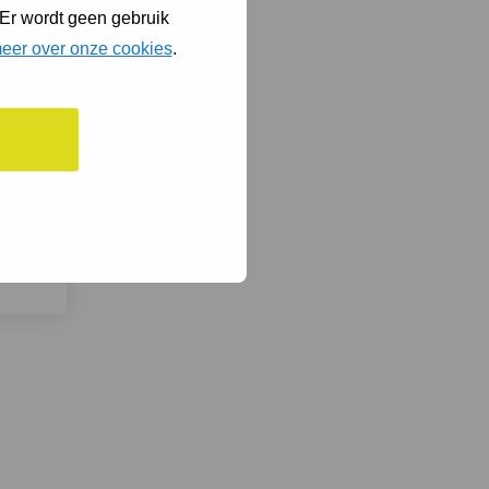
 Er wordt geen gebruik
eer over onze cookies
.
er